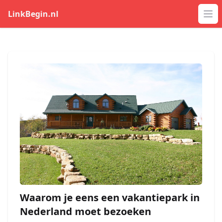
LinkBegin.nl
Op
Waarom je eens een vakantiepark in
Nederland moet bezoeken